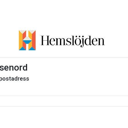
ösenord
e-postadress